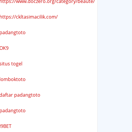
https://www.doczero.org/category/beaute/
https://ckltasimacilik.com/
padangtoto
OK9
situs togel
lomboktoto
daftar padangtoto
padangtoto
I9BET