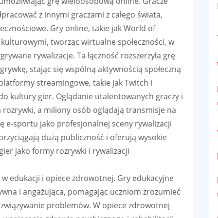
 umożliwiając grę wieloosobową online. Gracze
ółpracować z innymi graczami z całego świata,
ecznościowe. Gry online, takie jak World of
i kulturowymi, tworząc wirtualne społeczności, w
grywane rywalizacje. Ta łączność rozszerzyła grę
grywkę, stając się wspólną aktywnością społeczną
platformy streamingowe, takie jak Twitch i
 kultury gier. Oglądanie utalentowanych graczy i
 rozrywki, a miliony osób oglądają transmisje na
ię e-sportu jako profesjonalnej sceny rywalizacji
przyciągają dużą publiczność i oferują wysokie
ier jako formy rozrywki i rywalizacji
 w edukacji i opiece zdrowotnej. Gry edukacyjne
aktywna i angażująca, pomagając uczniom zrozumieć
rozwiązywanie problemów. W opiece zdrowotnej