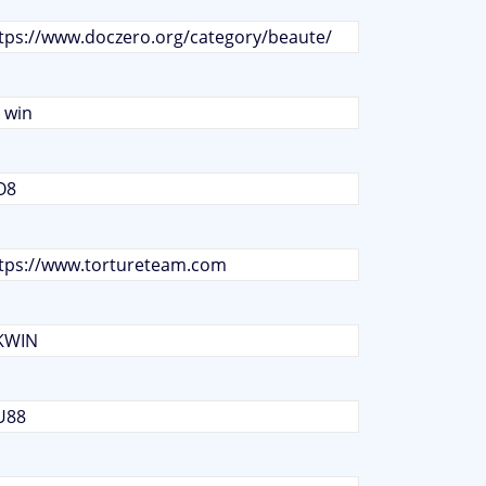
tps://www.doczero.org/category/beaute/
 win
O8
tps://www.tortureteam.com
KWIN
U88