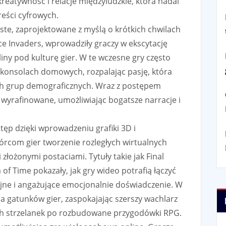
kreatywność i relacje międzyludzkie, która nadal
reści cyfrowych.
ste, zaprojektowane z myślą o krótkich chwilach
ace Invaders, wprowadziły graczy w ekscytację
iny pod kulturę gier. W te wczesne gry często
 konsolach domowych, rozpalając pasję, która
ych grup demograficznych. Wraz z postępem
j wyrafinowane, umożliwiając bogatsze narracje i
tęp dzięki wprowadzeniu grafiki 3D i
órcom gier tworzenie rozległych wirtualnych
złożonymi postaciami. Tytuły takie jak Final
 of Time pokazały, jak gry wideo potrafią łączyć
pójne i angażujące emocjonalnie doświadczenie. W
ja gatunków gier, zaspokajając szerszy wachlarz
ch strzelanek po rozbudowane przygodówki RPG.