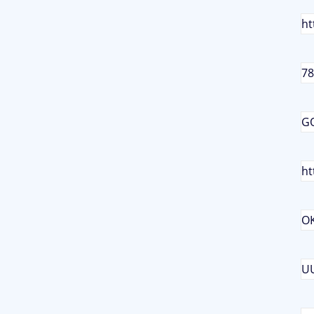
ht
78
G
ht
O
U