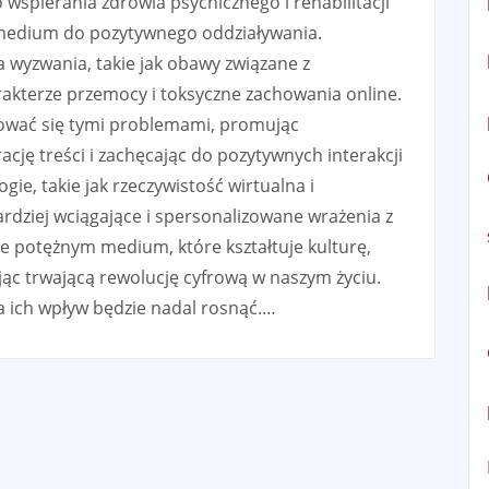
wspierania zdrowia psychicznego i rehabilitacji
 medium do pozytywnego oddziaływania.
 wyzwania, takie jak obawy związane z
rakterze przemocy i toksyczne zachowania online.
mować się tymi problemami, promując
ję treści i zachęcając do pozytywnych interakcji
ie, takie jak rzeczywistość wirtualna i
ardziej wciągające i spersonalizowane wrażenia z
ne potężnym medium, które kształtuje kulturę,
ając trwającą rewolucję cyfrową w naszym życiu.
 a ich wpływ będzie nadal rosnąć.…