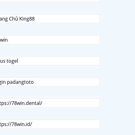
ang Chủ King88
win
tus togel
gin padangtoto
tps://78win.dental/
tps://78win.id/