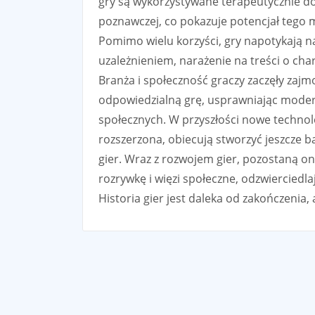
gry są wykorzystywane terapeutycznie do 
poznawczej, co pokazuje potencjał tego
Pomimo wielu korzyści, gry napotykają na
uzależnieniem, narażenie na treści o cha
Branża i społeczność graczy zaczęły zaj
odpowiedzialną grę, usprawniając moderac
społecznych. W przyszłości nowe technolog
rozszerzona, obiecują stworzyć jeszcze b
gier. Wraz z rozwojem gier, pozostaną o
rozrywkę i więzi społeczne, odzwierciedl
Historia gier jest daleka od zakończenia,