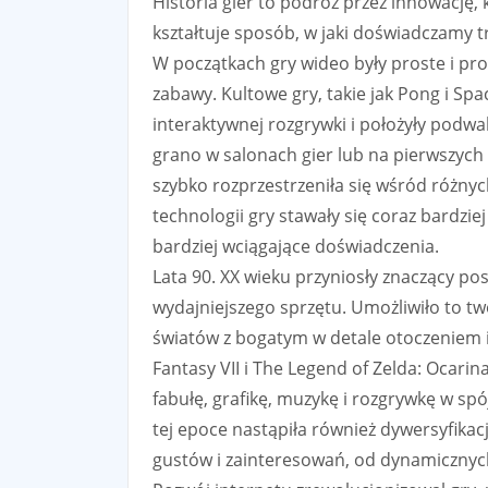
Historia gier to podróż przez innowację, 
kształtuje sposób, w jaki doświadczamy t
W początkach gry wideo były proste i pro
zabawy. Kultowe gry, takie jak Pong i Sp
interaktywnej rozgrywki i położyły podwal
grano w salonach gier lub na pierwszych
szybko rozprzestrzeniła się wśród różn
technologii gry stawały się coraz bardzie
bardziej wciągające doświadczenia.
Lata 90. XX wieku przyniosły znaczący pos
wydajniejszego sprzętu. Umożliwiło to tw
światów z bogatym w detale otoczeniem i 
Fantasy VII i The Legend of Zelda: Ocarina
fabułę, grafikę, muzykę i rozgrywkę w s
tej epoce nastąpiła również dywersyfikac
gustów i zainteresowań, od dynamiczny