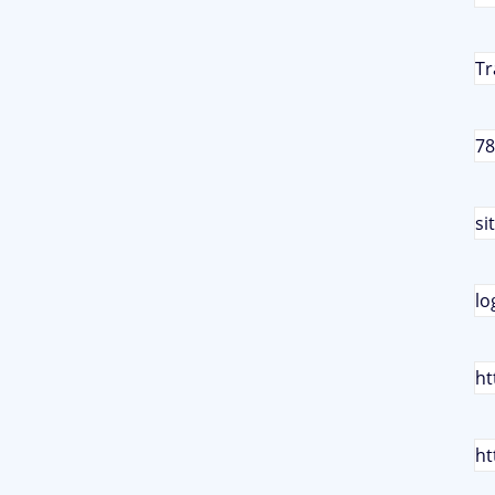
Tr
78
si
lo
ht
ht