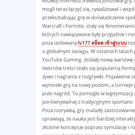
Rozwój internetu zrewolucjonizował gry,
mogli teraz łączyć się, rywalizować i wsp
przekształcając grę w doświadczenie społ
Warcraft i Fortnite, stały się fenomenam
których nawiązywane były przyjaźnie i roz
poza izolowaną
lv177 สล็อต เข้าสู่ระบบ
roz
o globalnym zasięgu. W ostatnich latach 
YouTube Gaming, dodały nową warstwę do
twórców treści stało się popularną formą
żywo i nagrania z rozgrywki. Pojawienie s
wyniosło gry na nowy poziom, a turnieje 
pule nagród. To pomogło w legitymizacji g
porównywalnej z tradycyjnymi sportami.
Poza rozrywką, gry znalazły zastosowanie
sprawiają, że nauka jest bardziej inter
złożone koncepcje poprzez symulację i 